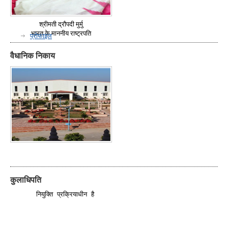
श्रीमती द्रौपदी मुर्मु
भारत के माननीय राष्ट्रपति
प्रोफाइल
वैधानिक निकाय
कुलाधिपति
  नियुक्ति प्रक्रियाधीन है