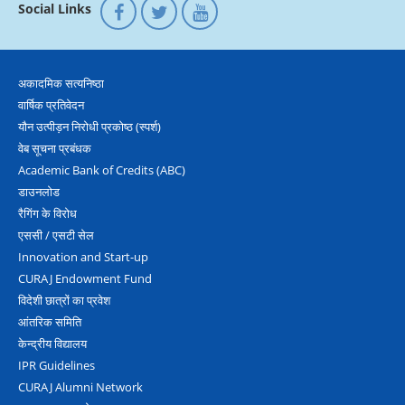
Social Links
अकादमिक सत्‍यनिष्‍ठा
वार्षिक प्रतिवेदन
यौन उत्‍पीड़न निरोधी प्रकोष्‍ठ (स्‍पर्श)
वेब सूचना प्रबंधक
Academic Bank of Credits (ABC)
डाउनलोड
रैगिंग के विरोध
एससी / एसटी सेल
Innovation and Start-up
CURAJ Endowment Fund
विदेशी छात्रों का प्रवेश
आंतरिक समिति
केन्द्रीय विद्यालय
IPR Guidelines
CURAJ Alumni Network