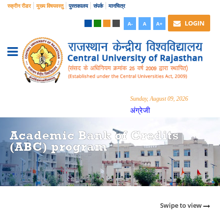
स्क्रीन रीडर
मुख्य विषयवस्तु
पुस्तकालय
संपर्क
मानचित्र
LOGIN
A-
A
A+
Sunday, August 09, 2026
अंग्रेजी
Academic Bank of Credits
(ABC) program
Swipe to view